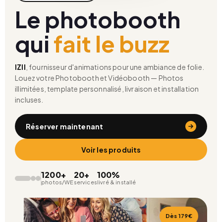
Le photobooth
qui
fait le buzz
IZII
, fournisseur d'animations pour une ambiance de folie.
Louez votre Photobooth et Vidéobooth —
Photos
illimitées, template personnalisé, livraison et installation
incluses.
Réserver maintenant
Voir les produits
1200+
20+
100%
photos/WE
services
livré & installé
Dès 179€