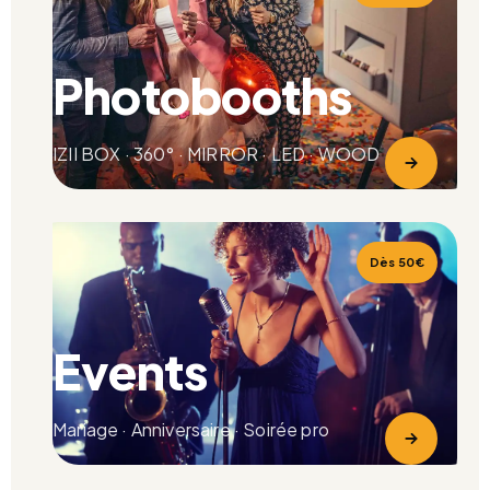
Photobooths
IZII BOX · 360° · MIRROR · LED · WOOD
Dès 50€
Events
Mariage · Anniversaire · Soirée pro