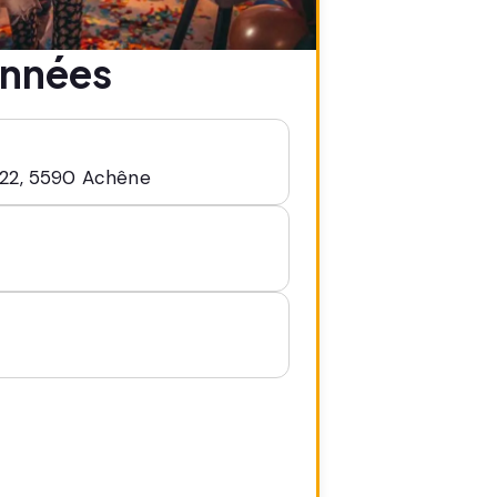
onnées
/22, 5590 Achêne
1