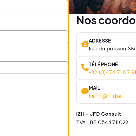
Nos coord
ADRESSE
Rue du polissou 38
TÉLÉPHONE
+32 (0)474 71 07 9
MAIL
he
***
@
**
ii.be
IZII – JFD Consult
TVA : BE 0544.711.022