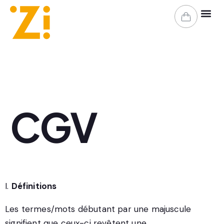
Espace clie
Organisez v
CGV
I.
Définitions
Les termes/mots débutant par une majuscule
signifient que ceux-ci revêtent une